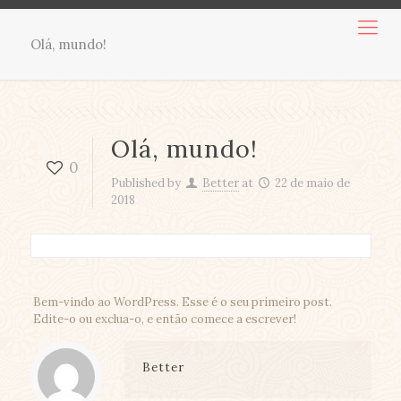
Olá, mundo!
Olá, mundo!
0
Published by
Better
at
22 de maio de
2018
Bem-vindo ao WordPress. Esse é o seu primeiro post.
Edite-o ou exclua-o, e então comece a escrever!
Better