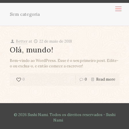
Sem categoria
Better
at
22 de maio de 2018
Olá, mundo!
Bem-vindo ao WordPress. Esse é o seu primeiro post. Edite-
o ou exclua-o, e então comece a escrever!
0
0
Read more
© 2026 Sushi Nami. Todos os direitos reservados - Sushi
Nami
Better